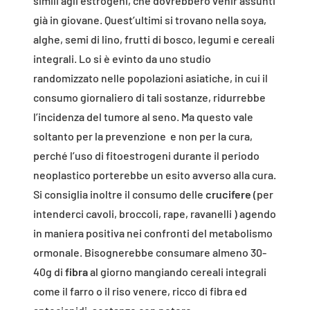
simili agli estrogeni, che dovrebbero venir assunti
già in giovane. Quest’ultimi si trovano nella soya,
alghe, semi di lino, frutti di bosco, legumi e cereali
integrali. Lo si è evinto da uno studio
randomizzato nelle popolazioni asiatiche, in cui il
consumo giornaliero di tali sostanze, ridurrebbe
l’incidenza del tumore al seno. Ma questo vale
soltanto per la prevenzione e non per la cura,
perché l’uso di fitoestrogeni durante il periodo
neoplastico porterebbe un esito avverso alla cura.
Si consiglia inoltre il consumo delle
crucifere
(per
intenderci cavoli, broccoli, rape, ravanelli ) agendo
in maniera positiva nei confronti del metabolismo
ormonale. Bisognerebbe consumare almeno 30-
40g di
fibra
al giorno mangiando cereali integrali
come il farro o il riso venere, ricco di fibra ed