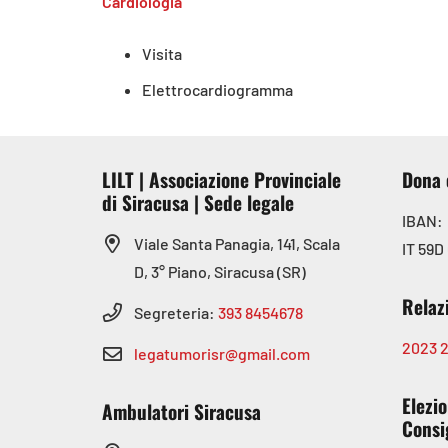
Cardiologia
Visita
Elettrocardiogramma
LILT | Associazione Provinciale
Dona 
di Siracusa | Sede legale
IBAN:
Viale Santa Panagia, 141, Scala
IT 59D
D, 3° Piano, Siracusa (SR)
Relaz
Segreteria:
393 8454678
2023
legatumorisr@gmail.com
Elezio
Ambulatori Siracusa
Consig