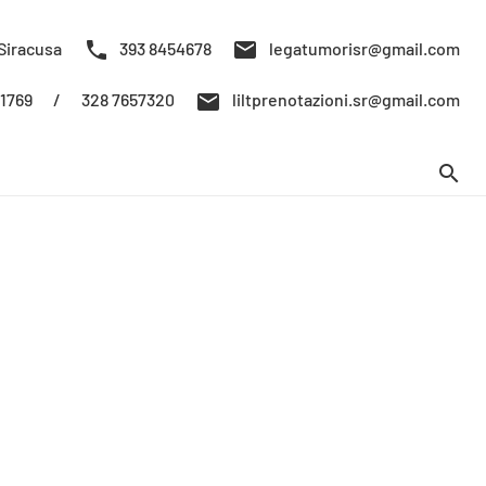
phone
mail
Siracusa
393 8454678
legatumorisr@gmail.com
mail
/
328 7657320
61769
liltprenotazioni.sr@gmail.com
search