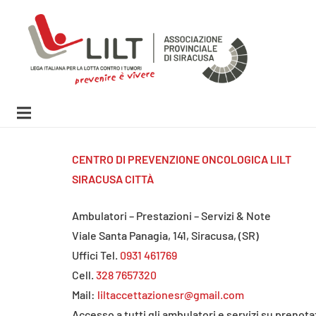
CENTRO DI PREVENZIONE ONCOLOGICA LILT
SIRACUSA CITTÀ
Ambulatori – Prestazioni – Servizi & Note
Viale Santa Panagia, 141, Siracusa, (SR)
Uffici Tel.
0931 461769
Cell.
328 7657320
Mail:
liltaccettazionesr@gmail.com
Accesso a tutti gli ambulatori e servizi su prenot