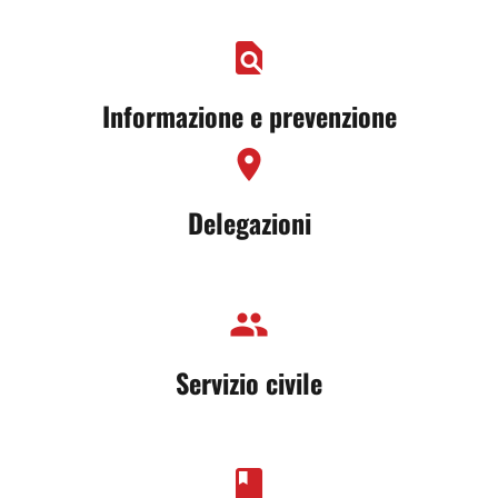
find_in_page
Informazione e prevenzione
location_on
Delegazioni
group
Servizio civile
book