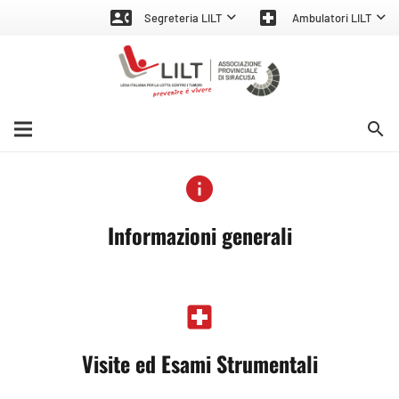
contact_phone
local_hospital
Segreteria LILT
Ambulatori LILT
search
info
Informazioni generali
local_hospital
Visite ed Esami Strumentali