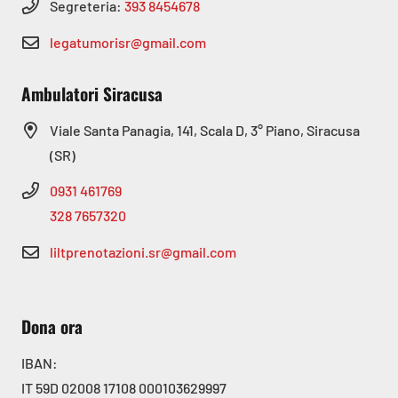
Segreteria:
393 8454678
legatumorisr@gmail.com
Ambulatori Siracusa
Viale Santa Panagia, 141, Scala D, 3° Piano, Siracusa
(SR)
0931 461769
328 7657320
liltprenotazioni.sr@gmail.com
Dona ora
IBAN:
IT 59D 02008 17108 000103629997