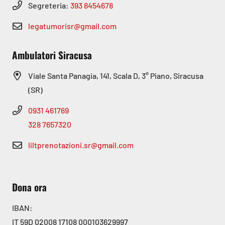
Segreteria:
393 8454678
legatumorisr@gmail.com
Ambulatori Siracusa
Viale Santa Panagia, 141, Scala D, 3° Piano, Siracusa
(SR)
0931 461769
328 7657320
liltprenotazioni.sr@gmail.com
Dona ora
IBAN:
IT 59D 02008 17108 000103629997