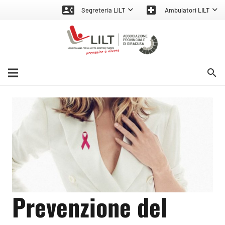
contact_phone
local_hospital
Segreteria LILT
Ambulatori LILT
search
Prevenzione del