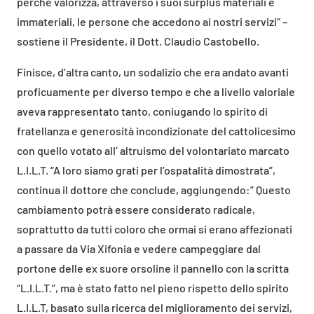
perchè valorizza, attraverso i suoi surplus materiali e
immateriali, le persone che accedono ai nostri servizi“ –
sostiene il Presidente, il Dott. Claudio Castobello.
Finisce, d’altra canto, un sodalizio che era andato avanti
proficuamente per diverso tempo e che a livello valoriale
aveva rappresentato tanto, coniugando lo spirito di
fratellanza e generosità incondizionate del cattolicesimo
con quello votato all’ altruismo del volontariato marcato
L.I.L.T. “A loro siamo grati per l’ospatalità dimostrata”,
continua il dottore che conclude, aggiungendo:” Questo
cambiamento potrà essere considerato radicale,
soprattutto da tutti coloro che ormai si erano affezionati
a passare da Via Xifonia e vedere campeggiare dal
portone delle ex suore orsoline il pannello con la scritta
“L.I.L.T.”, ma è stato fatto nel pieno rispetto dello spirito
L.I.L.T, basato sulla ricerca del miglioramento dei servizi,