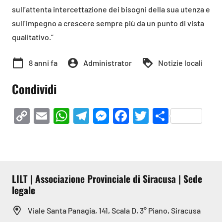
sull’attenta intercettazione dei bisogni della sua utenza e
sull’impegno a crescere sempre più da un punto di vista
qualitativo.”
calendar_today
account_circle
loyalty
8 anni fa
Administrator
Notizie locali
Condividi
Copy
Email
WhatsApp
Telegram
Messenger
Facebook
Twitter
Condivi
Link
LILT | Associazione Provinciale di Siracusa | Sede
legale
Viale Santa Panagia, 141, Scala D, 3° Piano, Siracusa