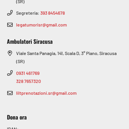
(SR)
Segreteria:
393 8454678
legatumorisr@gmail.com
Ambulatori Siracusa
Viale Santa Panagia, 141, Scala D, 3° Piano, Siracusa
(SR)
0931 461769
328 7657320
liltprenotazioni.sr@gmail.com
Dona ora
IBAN: