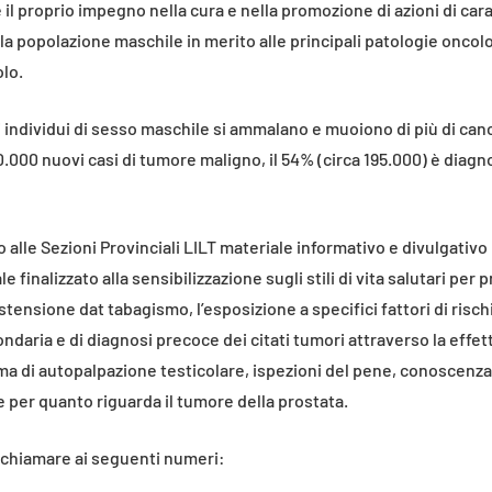
e il proprio impegno nella cura e nella promozione di azioni di car
la popolazione maschile in merito alle principali patologie oncolog
olo.
gli individui di sesso maschile si ammalano e muoiono di più di ca
370.000 nuovi casi di tumore maligno, il 54% (circa 195.000) è diagn
ito alle Sezioni Provinciali LILT materiale informativo e divulgat
finalizzato alla sensibilizzazione sugli stili di vita salutari per p
astensione dat tabagismo, l’esposizione a specifici fattori di rischi
aria e di diagnosi precoce dei citati tumori attraverso la effettu
ma di autopalpazione testicolare, ispezioni del pene, conoscenza 
 per quanto riguarda il tumore della prostata.
te chiamare ai seguenti numeri: