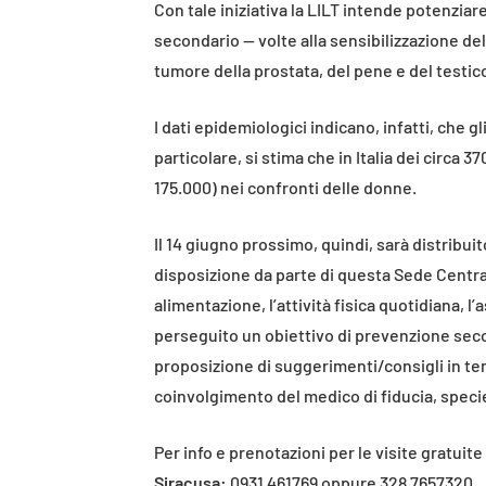
Con tale iniziativa la LILT intende potenziar
secondario — volte alla sensibilizzazione del
tumore della prostata, del pene e del testic
I dati epidemiologici indicano, infatti, che 
particolare, si stima che in Italia dei circa 
175.000) nei confronti delle donne.
Il 14 giugno prossimo, quindi, sarà distribu
disposizione da parte di questa Sede Centrale 
alimentazione, l’attività fisica quotidiana, l’
perseguito un obiettivo di prevenzione second
proposizione di suggerimenti/consigli in te
coinvolgimento del medico di fiducia, specie
Per info e prenotazioni per le visite gratui
Siracusa:
0931 461769 oppure 328 7657320