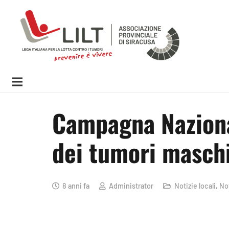
Campagna Naziona
dei tumori maschi
8 anni fa
Administrator
Notizie locali
,
Not