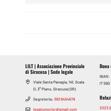
LILT | Associazione Provinciale
Dona 
di Siracusa | Sede legale
IBAN:
Viale Santa Panagia, 141, Scala
IT 59D
D, 3° Piano, Siracusa (SR)
Relaz
Segreteria:
393 8454678
2023
legatumorisr@gmail.com