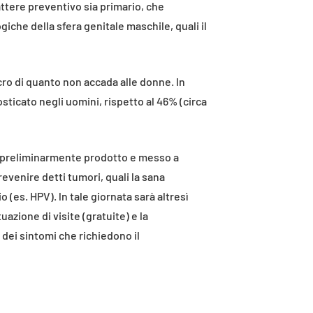
attere preventivo sia primario, che
iche della sfera genitale maschile, quali il
ncro di quanto non accada alle donne. ln
osticato negli uomini, rispetto al 46% (circa
ivo preliminarmente prodotto e messo a
revenire detti tumori, quali la sana
o (es. HPV). ln tale giornata sarà altresì
azione di visite (gratuite) e la
dei sintomi che richiedono il