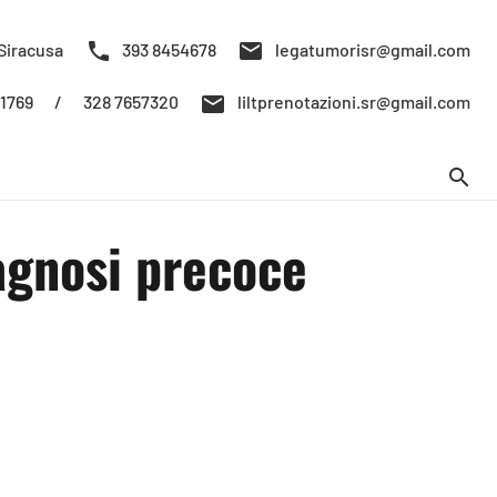
phone
mail
Siracusa
393 8454678
legatumorisr@gmail.com
mail
/
328 7657320
61769
liltprenotazioni.sr@gmail.com
search
agnosi precoce