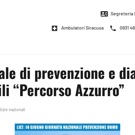
contact_phone
Segreteria 
local_hospital
phone
Ambulatori Siracusa
0931 4
le di prevenzione e di
li “Percorso Azzurro”
izie nazionali