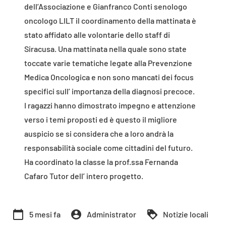
dell’Associazione e Gianfranco Conti senologo
oncologo LILT il coordinamento della mattinata è
stato affidato alle volontarie dello staff di
Siracusa. Una mattinata nella quale sono state
toccate varie tematiche legate alla Prevenzione
Medica Oncologica e non sono mancati dei focus
specifici sull’ importanza della diagnosi precoce.
I ragazzi hanno dimostrato impegno e attenzione
verso i temi proposti ed è questo il migliore
auspicio se si considera che a loro andrà la
responsabilità sociale come cittadini del futuro.
Ha coordinato la classe la prof.ssa Fernanda
Cafaro Tutor dell’ intero progetto.
calendar_today
account_circle
loyalty
5 mesi fa
Administrator
Notizie locali