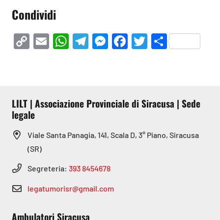
Condividi
Copy
Email
WhatsApp
Telegram
Messenger
Facebook
Twitter
Condivi
Link
LILT | Associazione Provinciale di Siracusa | Sede
legale
Viale Santa Panagia, 141, Scala D, 3° Piano, Siracusa
(SR)
Segreteria:
393 8454678
legatumorisr@gmail.com
Ambulatori Siracusa