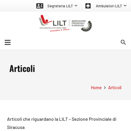
contact_phone
local_hospital
Segreteria LILT
Ambulatori LILT
search
Articoli
Home
Articoli
Articoli che riguardano la LILT – Sezione Provinciale di
Siracusa