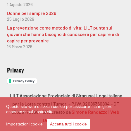
1 Agosto 2026
Donne per sempre 2026
25 Luglio 2026
La prevenzione come metodo di vita: LILT punta sui
giovani che hanno bisogno di conoscere per capire e di
capire per prevenire
16 Marzo 2026
Privacy
LILT Associazione Provinciale di Siracusa | Lega Italiana
per la Lotta contro i Tumori – P.IVA 02086360894 – CF
Questo sito web utilizza i cookie per assicurarti la migliore
93029470890 – Sito creato da
Simone Randazzo | Web
esperienza sul nostro sito.
Designer & Developer
Impostazioni cookie
Accetta tutti i cookie