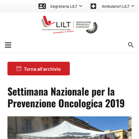
contact_phone
local_hospital
Segreteria LILT
Ambulatori LILT
search
Torna all’archivio
Settimana Nazionale per la
Prevenzione Oncologica 2019