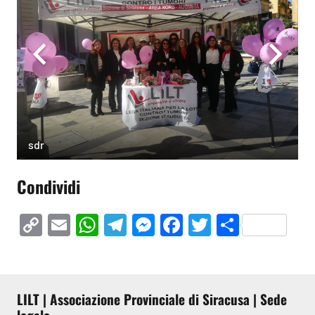
sdr
Condividi
Copy
Email
WhatsApp
Telegram
Messenger
Facebook
Twitter
Condivi
Link
LILT | Associazione Provinciale di Siracusa | Sede