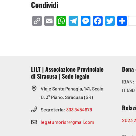
Condividi
Copy
Email
WhatsApp
Telegram
Messenge
Facebo
Twit
Co
Link
LILT | Associazione Provinciale
Dona 
di Siracusa | Sede legale
IBAN:
Viale Santa Panagia, 141, Scala
IT 59D
D, 3° Piano, Siracusa (SR)
Relaz
Segreteria:
393 8454678
2023
legatumorisr@gmail.com