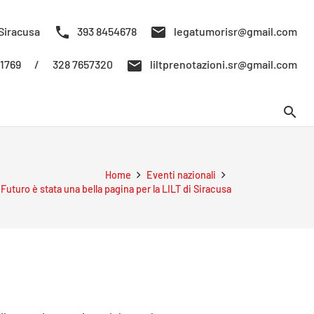
phone
mail
Siracusa
393 8454678
legatumorisr@gmail.com
mail
/
328 7657320
61769
liltprenotazioni.sr@gmail.com
search
Home
Eventi nazionali
 Futuro è stata una bella pagina per la LILT di Siracusa