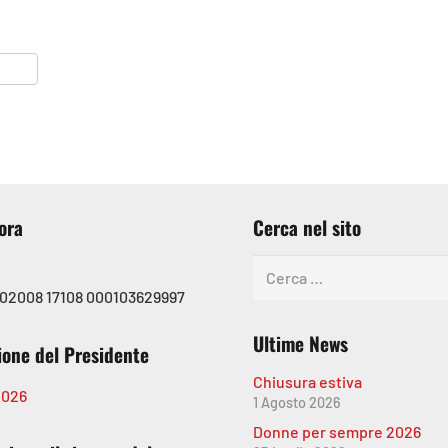
r
ok
ter
ndividi
ora
Cerca nel sito
Ricerca
per:
 02008 17108 000103629997
Ultime News
ione del Presidente
Chiusura estiva
2026
1 Agosto 2026
Donne per sempre 2026