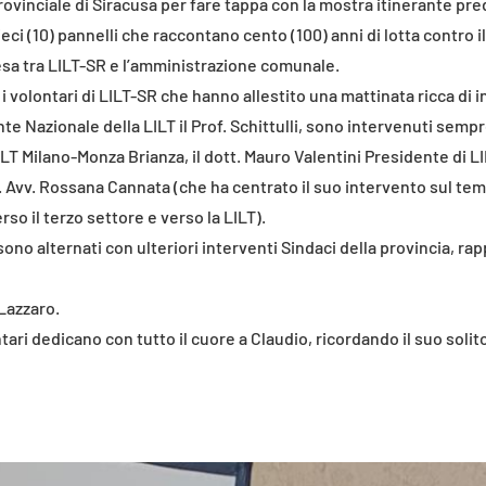
Provinciale di Siracusa per fare tappa con la mostra itinerante p
eci (10) pannelli che raccontano cento (100) anni di lotta contro i
tesa tra LILT-SR e l’amministrazione comunale.
 volontari di LILT-SR che hanno allestito una mattinata ricca di i
e Nazionale della LILT il Prof. Schittulli, sono intervenuti sempr
i LILT Milano-Monza Brianza, il dott. Mauro Valentini Presidente di L
. Avv. Rossana Cannata (che ha centrato il suo intervento sul tem
so il terzo settore e verso la LILT).
no alternati con ulteriori interventi Sindaci della provincia, rappr
Lazzaro.
tari dedicano con tutto il cuore a Claudio, ricordando il suo solit