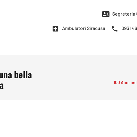
contact_phone
Segreteria 
local_hospital
phone
Ambulatori Siracusa
0931 4
una bella
sa
100 Anni nel