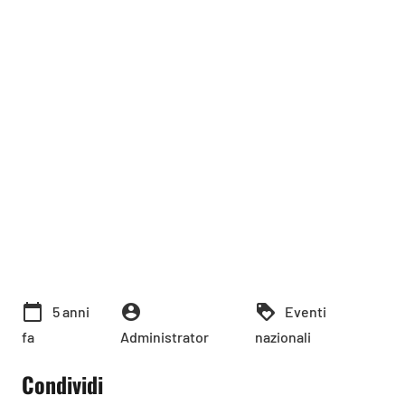
calendar_today
account_circle
loyalty
5 anni
Eventi
fa
Administrator
nazionali
Condividi