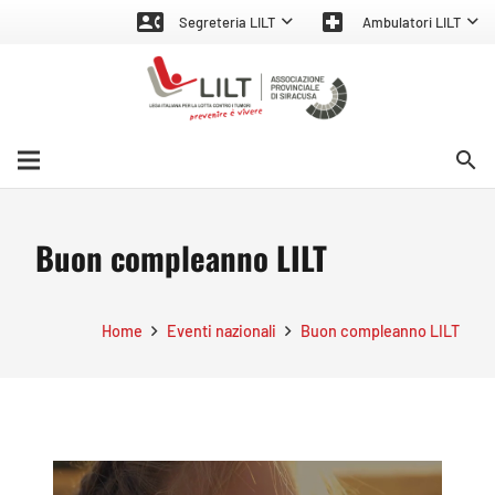
contact_phone
local_hospital
Segreteria LILT
Ambulatori LILT
search
Buon compleanno LILT
Home
Eventi nazionali
Buon compleanno LILT
Video