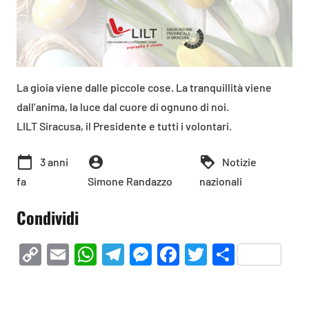
La gioia viene dalle piccole cose. La tranquillità viene
dall’anima, la luce dal cuore di ognuno di noi.
LILT Siracusa, il Presidente e tutti i volontari.
calendar_today
account_circle
loyalty
3 anni
Notizie
fa
Simone Randazzo
nazionali
Condividi
Copy
Email
WhatsApp
Telegram
Messenger
Facebook
Twitter
Condivi
Link