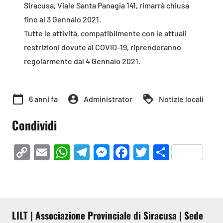
Siracusa, Viale Santa Panagia 141, rimarrà chiusa
fino al 3 Gennaio 2021.
Tutte le attività, compatibilmente con le attuali
restrizioni dovute al COVID-19, riprenderanno
regolarmente dal 4 Gennaio 2021.
calendar_today
account_circle
loyalty
6 anni fa
Administrator
Notizie locali
Condividi
Copy
Email
WhatsApp
Telegram
Messenger
Facebook
Twitter
Condivi
Link
LILT | Associazione Provinciale di Siracusa | Sede