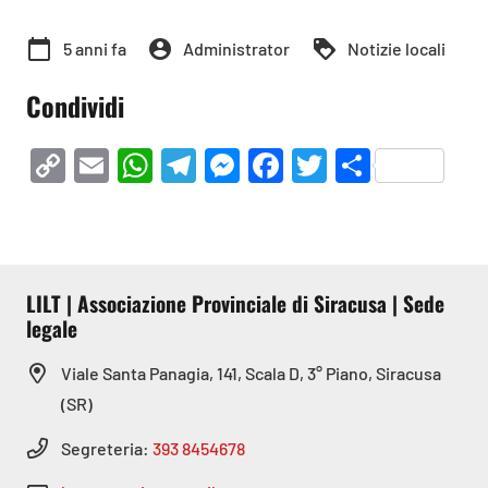
calendar_today
account_circle
loyalty
5 anni fa
Administrator
Notizie locali
Condividi
Copy
Email
WhatsApp
Telegram
Messenger
Facebook
Twitter
Condivi
Link
LILT | Associazione Provinciale di Siracusa | Sede
legale
Viale Santa Panagia, 141, Scala D, 3° Piano, Siracusa
(SR)
Segreteria:
393 8454678