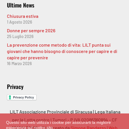
Ultime News
Chiusura estiva
1 Agosto 2026
Donne per sempre 2026
25 Luglio 2026
La prevenzione come metodo di vita: LILT punta sui
giovani che hanno bisogno di conoscere per capire e di
capire per prevenire
16 Marzo 2026
Privacy
LILT Associazione Provinciale di Siracusa | Lega Italiana
per la Lotta contro i Tumori – P.IVA 02086360894 – CF
Questo sito web utilizza i cookie per assicurarti la migliore
93029470890 – Sito creato da
Simone Randazzo | Web
esperienza sul nostro sito.