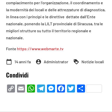
compiacimento per l’organizzazione, il coordinamento e
la modernità dei locali e delle attrezzature di diagnostica,
in linea con i principi e le direttive dettate dall’Ente
nazionale, ponendo la LILT provinciale di Siracusa, tra le
migliori strutture su tutto il territorio regionale e
nazionale.
Fonte
https://www.webmarte.tv
calendar_today
account_circle
loyalty
14 anni fa
Administrator
Notizie locali
Condividi
Copy
Email
WhatsApp
Telegram
Messenger
Facebook
Twitter
Condivi
Link