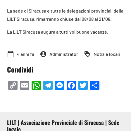
La sede di Siracusa e tutte le delegazioni provinciali della
LILT Siracusa, rimarranno chiuse dal 08/08 al 21/08.
La LILT Siracusa augura a tutti voi buone vacanze.
calendar_today
account_circle
loyalty
4 anni fa
Administrator
Notizie locali
Condividi
Copy
Email
WhatsApp
Telegram
Messenger
Facebook
Twitter
Condivi
Link
LILT | Associazione Provinciale di Siracusa | Sede
legale