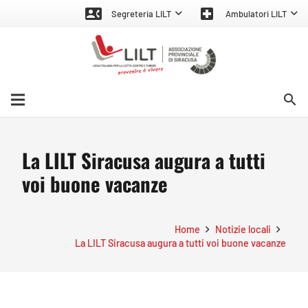
contact_phone
local_hospital
Segreteria LILT
Ambulatori LILT
search
La LILT Siracusa augura a tutti
voi buone vacanze
Home
Notizie locali
La LILT Siracusa augura a tutti voi buone vacanze