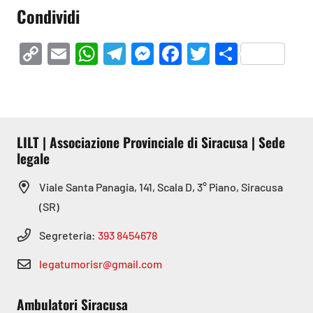
Condividi
Copy
Email
WhatsApp
Telegram
Messenger
Facebook
Twitter
Condivi
Link
LILT | Associazione Provinciale di Siracusa | Sede
legale
Viale Santa Panagia, 141, Scala D, 3° Piano, Siracusa
(SR)
Segreteria:
393 8454678
legatumorisr@gmail.com
Ambulatori Siracusa