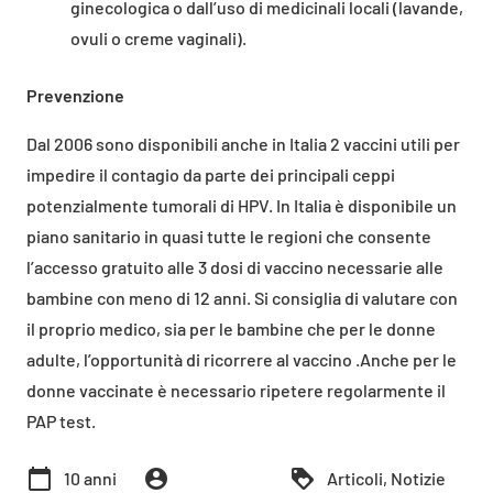
ginecologica o dall’uso di medicinali locali (lavande,
ovuli o creme vaginali).
Prevenzione
Dal 2006 sono disponibili anche in Italia 2 vaccini utili per
impedire il contagio da parte dei principali ceppi
potenzialmente tumorali di HPV. In Italia è disponibile un
piano sanitario in quasi tutte le regioni che consente
l’accesso gratuito alle 3 dosi di vaccino necessarie alle
bambine con meno di 12 anni. Si consiglia di valutare con
il proprio medico, sia per le bambine che per le donne
adulte, l’opportunità di ricorrere al vaccino .Anche per le
donne vaccinate è necessario ripetere regolarmente il
PAP test.
calendar_today
account_circle
loyalty
10 anni
Articoli
,
Notizie