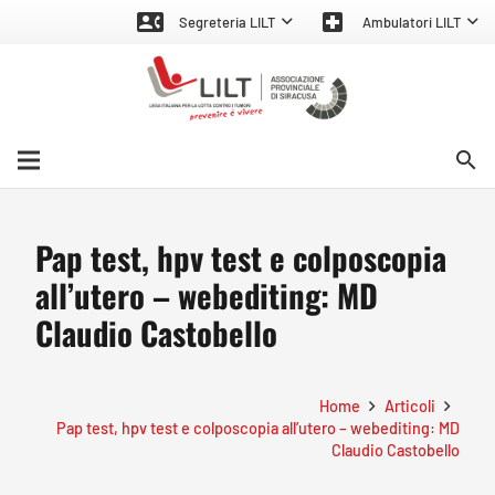
contact_phone
local_hospital
Segreteria LILT
Ambulatori LILT
search
Pap test, hpv test e colposcopia
all’utero – webediting: MD
Claudio Castobello
Home
Articoli
Pap test, hpv test e colposcopia all’utero – webediting: MD
Claudio Castobello