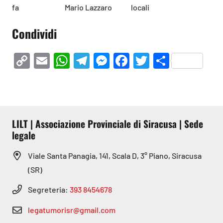
fa
Mario Lazzaro
locali
Condividi
Copy
Email
WhatsApp
Telegram
Messenger
Facebook
Twitter
Condivi
Link
LILT | Associazione Provinciale di Siracusa | Sede
legale
Viale Santa Panagia, 141, Scala D, 3° Piano, Siracusa
(SR)
Segreteria:
393 8454678
legatumorisr@gmail.com