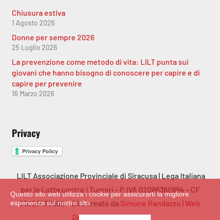
Chiusura estiva
1 Agosto 2026
Donne per sempre 2026
25 Luglio 2026
La prevenzione come metodo di vita: LILT punta sui
giovani che hanno bisogno di conoscere per capire e di
capire per prevenire
16 Marzo 2026
Privacy
LILT Associazione Provinciale di Siracusa | Lega Italiana
per la Lotta contro i Tumori – P.IVA 02086360894 – CF
Questo sito web utilizza i cookie per assicurarti la migliore
93029470890 – Sito creato da
Simone Randazzo | Web
esperienza sul nostro sito.
Designer & Developer