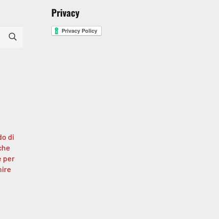
Privacy
o di
 che
 per
nire