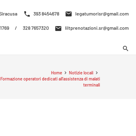
phone
mail
Siracusa
393 8454678
legatumorisr@gmail.com
mail
/
328 7657320
61769
liltprenotazioni.sr@gmail.com
search
Home
Notizie locali
 Formazione operatori dedicati all’assistenza di malati
terminali