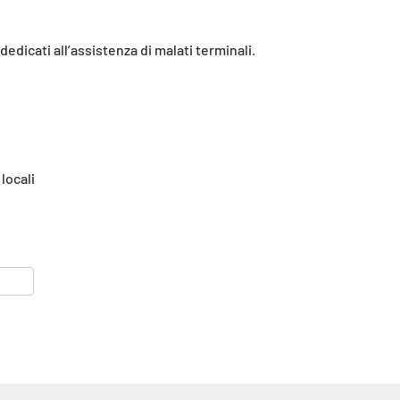
edicati all’assistenza di malati terminali.
 locali
r
ok
ter
ndividi