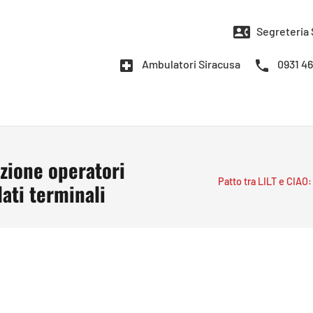
contact_phone
Segreteria 
local_hospital
phone
Ambulatori Siracusa
0931 4
azione operatori
Patto tra LILT e CIAO:
lati terminali