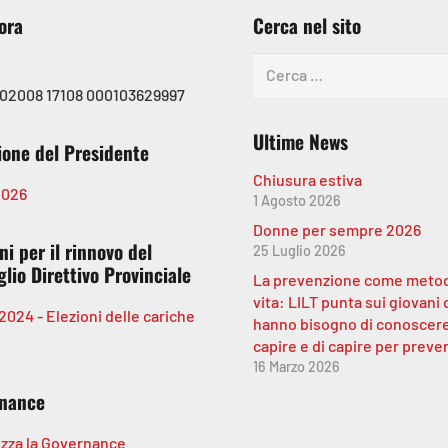
ora
Cerca nel sito
Ricerca
per:
 02008 17108 000103629997
Ultime News
ione del Presidente
Chiusura estiva
2026
1 Agosto 2026
Donne per sempre 2026
ni per il rinnovo del
25 Luglio 2026
lio Direttivo Provinciale
La prevenzione come metod
vita: LILT punta sui giovani
2024 - Elezioni delle cariche
hanno bisogno di conoscere
capire e di capire per preve
16 Marzo 2026
nance
izza la Governance