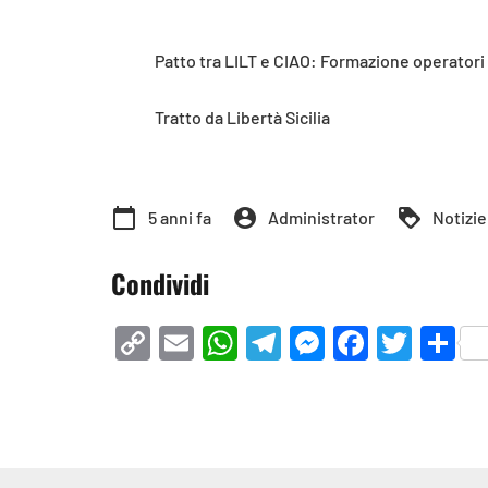
Patto tra LILT e CIAO: Formazione operatori d
Tratto da Libertà Sicilia
calendar_today
account_circle
loyalty
5 anni fa
Administrator
Notizie
Condividi
Copy
Email
WhatsApp
Telegram
Messenge
Facebo
Twit
Co
Link