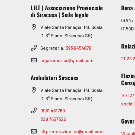
LILT | Associazione Provinciale
Dona 
di Siracusa | Sede legale
IBAN:
Viale Santa Panagia, 141, Scala
IT 59D
D, 3° Piano, Siracusa (SR)
Relaz
Segreteria:
393 8454678
2023
legatumorisr@gmail.com
Elezio
Ambulatori Siracusa
Consig
Viale Santa Panagia, 141, Scala
14/12/
D, 3° Piano, Siracusa (SR)
sociali
0931 461769
328 7657320
Gover
liltprenotazioni.sr@gmail.com
Visual