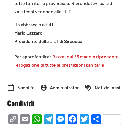
tutto territorio provinciale. Riprendetevi cura di
voi stessi venendo alla LILT.
Un abbraccio a tutti
Mario Lazzaro
Presidente della LILT di Siracusa
Per approfondire:
Razza: dal 25 maggio riprenderà
l’erogazione di tutte le prestazioni sanitarie
calendar_today
account_circle
loyalty
6 anni fa
Administrator
Notizie locali
Condividi
Copy
Email
WhatsApp
Telegram
Messenger
Facebook
Twitter
Condivi
Link