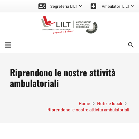
contact_phone
local_hospital
Segreteria LILT
Ambulatori LILT
search
Riprendono le nostre attività
ambulatoriali
Home
Notizie locali
Riprendono le nostre attività ambulatoriali