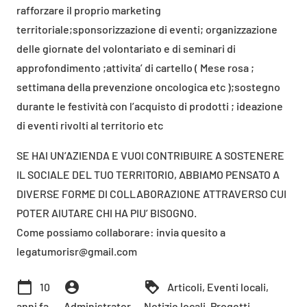
rafforzare il proprio marketing
territoriale;sponsorizzazione di eventi; organizzazione
delle giornate del volontariato e di seminari di
approfondimento ;attivita’ di cartello ( Mese rosa ;
settimana della prevenzione oncologica etc );sostegno
durante le festività con l’acquisto di prodotti ; ideazione
di eventi rivolti al territorio etc
SE HAI UN’AZIENDA E VUOI CONTRIBUIRE A SOSTENERE
IL SOCIALE DEL TUO TERRITORIO, ABBIAMO PENSATO A
DIVERSE FORME DI COLLABORAZIONE ATTRAVERSO CUI
POTER AIUTARE CHI HA PIU’ BISOGNO.
Come possiamo collaborare: invia quesito a
legatumorisr@gmail.com
calendar_today
account_circle
loyalty
10
Articoli
,
Eventi locali
,
anni fa
Administrator
Notizie locali
,
Progetti
,